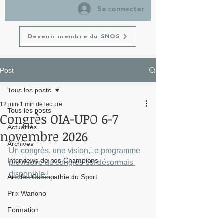
Se connecter
Devenir membre du SNOS
Post
Tous les posts
12 juin
1 min de lecture
Tous les posts
Congrès OIA-UPO 6-7
Actualités
novembre 2026
Archives
Un congrès, une vision,Le programme 
Interviews de nos Champions
provisoire du congrès est désormais 
disponible ! 
Articles Ostéopathie du Sport
Prix Wanono
Formation