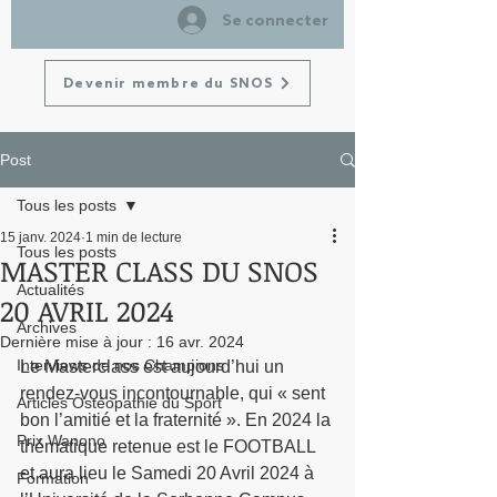
Se connecter
Devenir membre du SNOS
Post
Tous les posts
15 janv. 2024
1 min de lecture
Tous les posts
MASTER CLASS DU SNOS
Actualités
20 AVRIL 2024
Archives
Dernière mise à jour :
16 avr. 2024
Interviews de nos Champions
Le Masterclass est aujourd’hui un 
rendez-vous incontournable, qui « sent 
Articles Ostéopathie du Sport
bon l’amitié et la fraternité ». En 2024 la 
Prix Wanono
thématique retenue est le FOOTBALL 
et aura lieu le Samedi 20 Avril 2024 à 
Formation