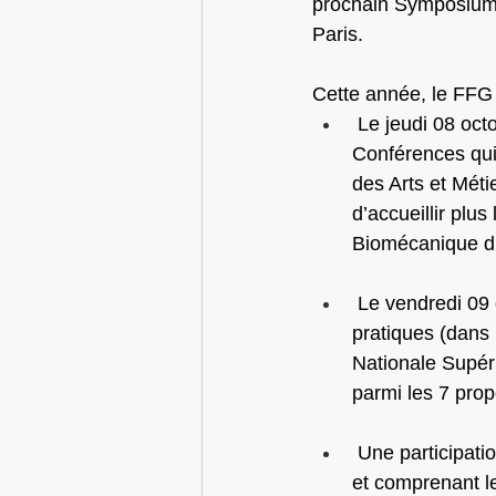
prochain Symposium 
Paris.
Cette année, le FFG 
Le jeudi 08 oct
Conférences qui
des Arts et Méti
d’accueillir plus
Biomécanique du
Le vendredi 09 
pratiques (dans 
Nationale Supéri
parmi les 7 pro
Une participati
et comprenant l