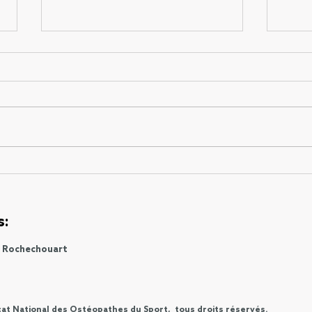
Essai clinique randomisé
publié dans le Journal of
the American Medical
Essai clinique randomisé publié
Association (JAMA)
dans le Journal of the American
Medical Association (JAMA).
L’article » Effect of Osteopathic...
Arrêt
d’ur
pas 
pour
s:
e Rochechouart
cat National des Ostéopathes du Sport, tous droits réservés.