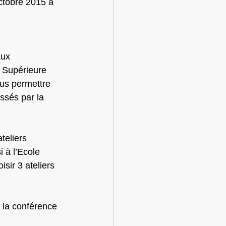
ctobre 2015 à 
aux 
 Supérieure 
ous permettre 
essés par la 
teliers 
 à l’Ecole 
sir 3 ateliers 
 la conférence 