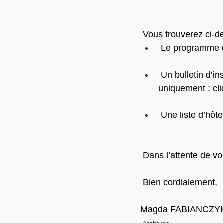
 Vous trouverez ci-d
Le programme de
Un bulletin d’i
uniquement : 
cl
Une liste d’hôt
 Dans l’attente de v
 Bien cordialement,
Magda FABIANCZYK P/O