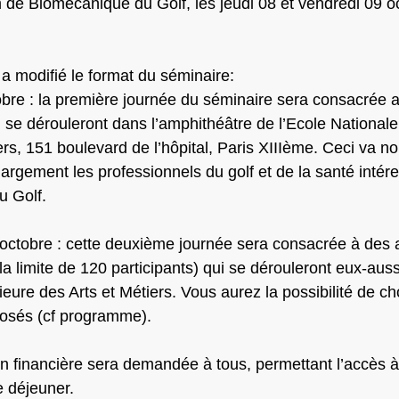
de Biomécanique du Golf, les jeudi 08 et vendredi 09 o
a modifié le format du séminaire:
obre : la première journée du séminaire sera consacrée 
 se dérouleront dans l’amphithéâtre de l’Ecole Nationale
ers, 151 boulevard de l’hôpital, Paris XIIIème. Ceci va n
 largement les professionnels du golf et de la santé intér
 Golf. 
octobre : cette deuxième journée sera consacrée à des a
la limite de 120 participants) qui se dérouleront eux-aussi
eure des Arts et Métiers. Vous aurez la possibilité de choi
posés (cf programme).
on financière sera demandée à tous, permettant l’accès à
e déjeuner.