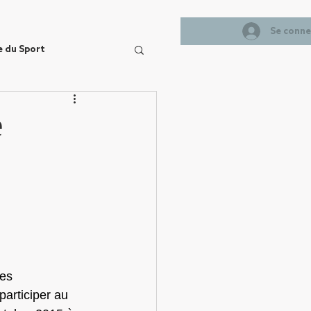
Se conne
e du Sport
e
es 
articiper au 