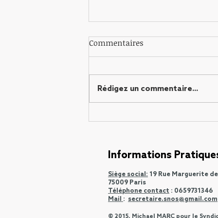
Communiqué de l’Unité
Commentaires
pour l’ostéopathie (UPO)
Communiqué de l’Unité pour
l’ostéopathie (UPO) Une étude
Rédigez un commentaire...
menée par Christelle Nguyen et
Coll., intitulée « Effect of
Osteopathic...
Informations Pratique
Siège social:
19 Rue Marguerite d
75009 Paris
Téléphone contact
: 0659731346
Mail
:
secretaire.snos@gmail.com
© 2015, Michael MARC pour le Syndi