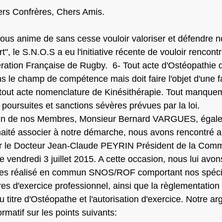
rs Confrères, Chers Amis.
ous anime de sans cesse vouloir valoriser et défendre n
", le S.N.O.S a eu l'initiative récente de vouloir rencontr
ération Française de Rugby.  6- Tout acte d'Ostéopathie d
s le champ de compétence mais doit faire l'objet d'une f
de tout acte nomenclature de Kinésithérapie. Tout manquem
 poursuites et sanctions sévères prévues par la loi.
 l'un de nos Membres, Monsieur Bernard VARGUES, éga
haité associer à notre démarche, nous avons rencontré a
 le Docteur Jean-Claude PEYRIN Président de la Comm
 vendredi 3 juillet 2015. A cette occasion, nous lui avon
es réalisé en commun SNOS/ROF comportant nos spécifi
res d'exercice professionnel, ainsi que la règlementation
 titre d'Ostéopathe et l'autorisation d'exercice. Notre a
ormatif sur les points suivants: