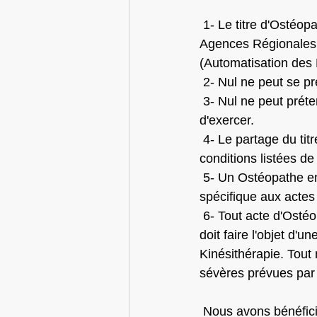
1- Le titre d'Ostéop
Agences Régionales d
(Automatisation des 
 2- Nul ne peut se pr
 3- Nul ne peut prétendre exercer l'Ostéopathie s'il n'est pas titulaire d'une autorisation 
d'exercer.
 4- Le partage du titre avec des Professions de Santé est indéniable avec le respect des 
conditions listées d
 5- Un Ostéopathe en titre et en exercice doit être couvert par une assurance RCP 
spécifique aux actes
 6- Tout acte d'Ostéopathie doit non seulement rester dans le champ de compétence mais 
doit faire l'objet d'u
Kinésithérapie. Tout
sévères prévues par l
 Nous avons bénéficié d'une écoute particulièrement attentive de la part de notre 