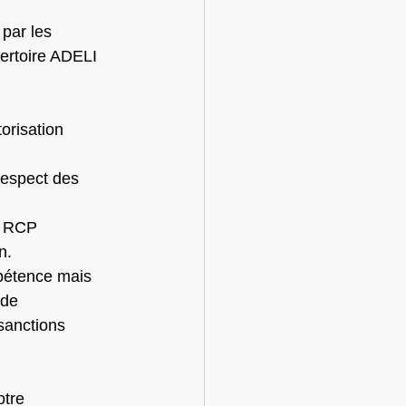
par les 
pertoire ADELI 
n.
 de 
sanctions 