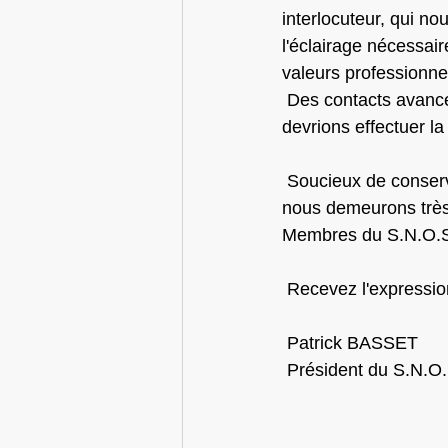
interlocuteur, qui no
l'éclairage nécessair
valeurs professionne
 Des contacts avancés avec d'autres Fédérations ( Handball, Basket) sont en cours et nous 
devrions effectuer l
 Soucieux de conserver et d'améliorer notre image dans le monde du sport, sachez que 
nous demeurons très 
Membres du S.N.O.
 Recevez l'expressio
 Patrick BASSET
 Président du S.N.O