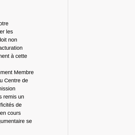
otre 
er les 
oit non 
acturation 
ent à cette 
lement Membre 
u Centre de 
ission 
s remis un 
cités de 
 en cours 
rgumentaire se 