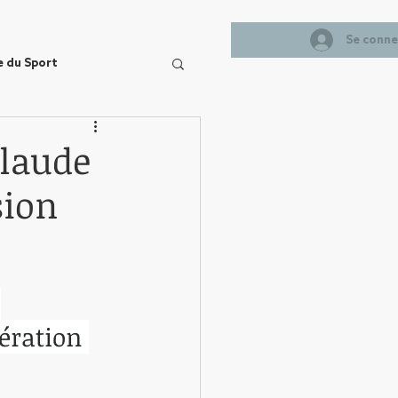
Se conne
e du Sport
Claude
sion
 
ération 