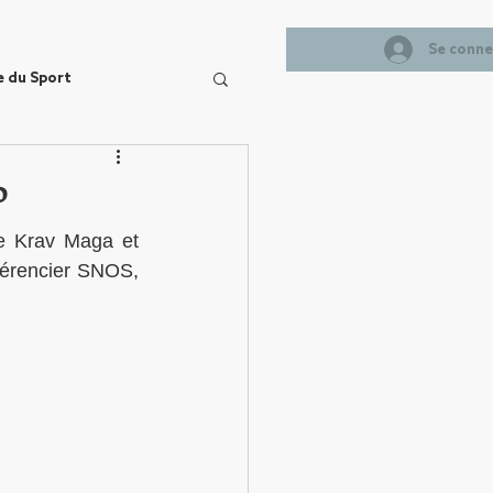
Se conne
e du Sport
P
e Krav Maga et 
érencier SNOS, 