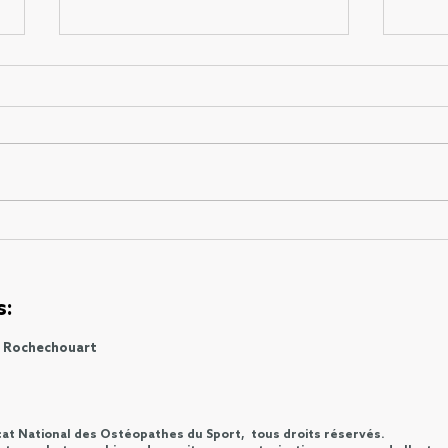
Prix WANONO 2027
Les 
s:
e Rochechouart
cat National des Ostéopathes du Sport, tous droits réservés.