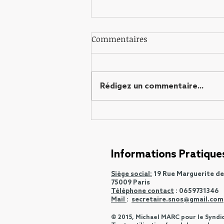
Commentaires
Rédigez un commentaire...
Congrès OIA-UPO 6-7
novembre 2026
Informations Pratique
Siège social:
19 Rue Marguerite d
75009 Paris
Téléphone contact
: 0659731346
Mail
:
secretaire.snos@gmail.com
© 2015, Michael MARC pour le Syndi