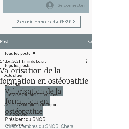
Se connecter
Devenir membre du SNOS
Post
Tous les posts
17 déc. 2021
1 min de lecture
Tous les posts
Valorisation de la
Actualités
formation en ostéopathie
Archives
Valorisation de la 
Interviews de nos Champions
formation en 
Articles Ostéopathie du Sport
ostéopathie
Prix Wanono
Président du SNOS.
Formation
Chers Membres du SNOS, Chers 